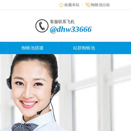
收藏本站
蜘蛛池出租
客服联系飞机
@dhw33666
蜘蛛池搭建
站群蜘蛛池