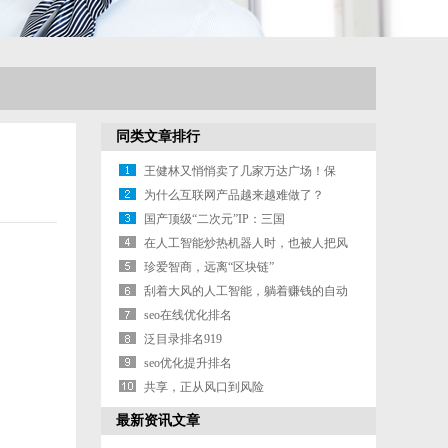
同类文章排行
王健林又悄悄卖了几家万达广场！保
险、信托
为什么互联网产品越来越难做了？
国产顶级“二次元”IP：三国
在人工智能炒热机器人时，也被人把风
带进了
珍爱智商，远离“区块链”
刮着大风的人工智能，躺着赚钱的自动
驾驶
seo在线优化排名
泛目录排名919
seo优化提升排名
共享，正从风口到风险
最新资讯文章