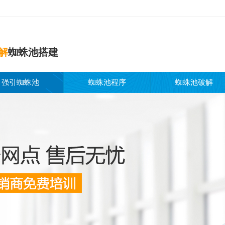
解
蜘蛛池搭建
强引蜘蛛池
蜘蛛池程序
蜘蛛池破解